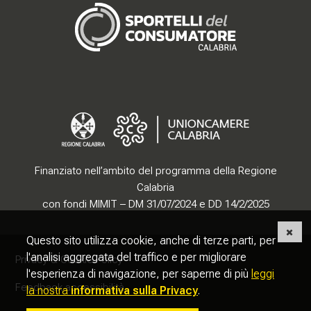
Finanziato nell’ambito del programma della Regione
Calabria
con fondi MIMIT – DM 31/07/2024 e DD 14/2/2025
Questo sito utilizza cookie, anche di terze parti, per
Sezione Link Utili
torna al menu di scelta rapida
l'analisi aggregata del traffico e per migliorare
Privacy & Cookie Policy
l'esperienza di navigazione, per saperne di più
leggi
Feedback accessibilità
la nostra
informativa sulla Privacy
.