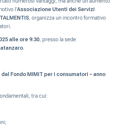
 portato numerosi vantaggi, ma anche un aumento
otivo l’
Associazione Utenti dei Servizi
ITALMENTIS
, organizza un incontro formativo
tori.
25 alle ore 9:30
, presso la sede
Catanzaro
.
a dal Fondo MIMIT per i consumatori – anno
fondamentali, tra cui:
ni;