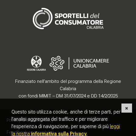
Gerenza
Finanziato nell’ambito del programma della Regione
Calabria
con fondi MIMIT – DM 31/07/2024 e DD 14/2/2025
Questo sito utilizza cookie, anche di terze parti, per
Sezione Link Utili
torna al menu di scelta rapida
l'analisi aggregata del traffico e per migliorare
Privacy & Cookie Policy
l'esperienza di navigazione, per saperne di più
leggi
Feedback accessibilità
la nostra
informativa sulla Privacy
.