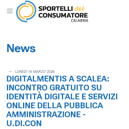
Menu di scelta rapida:
Salta al contenuto principale della pagina
Vai al menu di navigazione
Vai ai link a fondo pagina
Cerca nel sito
Menu di navigazione principa
torna al menu di scelta rapida
Mostra/Nascondi la navigazione
torna al menu di scelta rapida
News
LUNEDÌ 16 MARZO 2026
DIGITALMENTIS A SCALEA:
INCONTRO GRATUITO SU
IDENTITÀ DIGITALE E SERVIZI
ONLINE DELLA PUBBLICA
AMMINISTRAZIONE -
U.DI.CON