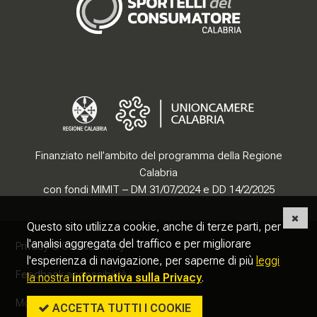
Finanziato nell’ambito del programma della Regione
Calabria
con fondi MIMIT – DM 31/07/2024 e DD 14/2/2025
Questo sito utilizza cookie, anche di terze parti, per
Sezione Link Utili
torna al menu di scelta rapida
l'analisi aggregata del traffico e per migliorare
Privacy & Cookie Policy
l'esperienza di navigazione, per saperne di più
leggi
Feedback accessibilità
la nostra
informativa sulla Privacy
.
Modifica preferenze cookie
ACCETTA TUTTI I COOKIE