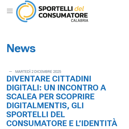
Menu di scelta rapida:
Salta al contenuto principale della pagina
Vai al menu di navigazione
Vai ai link a fondo pagina
Cerca nel sito
Menu di navigazione principa
torna al menu di scelta rapida
Mostra/Nascondi la navigazione
torna al menu di scelta rapida
News
MARTEDÌ 2 DICEMBRE 2025
DIVENTARE CITTADINI
DIGITALI: UN INCONTRO A
SCALEA PER SCOPRIRE
DIGITALMENTIS, GLI
SPORTELLI DEL
CONSUMATORE E L’IDENTITÀ